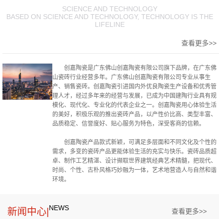
SCIENCE AND TECHNOLOGY
BASED ON SCIENCE AND TECHNOLOGY, TECHNOLOGY IS THE
LIFELINE
查看更多>>
创嘉陶瓷是广东佛山创嘉陶瓷有限公司旗下品牌，在广东佛
山瓷砖行业经营多年。广东佛山创嘉陶瓷有限公司专业从事生
产、销售瓷砖。创嘉陶瓷引进国内外优良陶瓷生产设备和优秀管
理人才，经过多年来的经营与发展，已成为中国建陶行业具有规
模化、现代化、专业化的代表企业之一。创嘉陶瓷用心体验生活
的美好，积极乐观的推出瓷砖产品，以产性价比高、类型丰富、
品质稳定、信誉度好、贴心服务为特色，深受客商的信赖。
创嘉陶瓷产品款式新颖，可满足多层面和不同文化及个性的
需求，多变的瓷砖产品更能体验生活的充实与快乐。瓷砖品质超
卓、制作工艺精湛、设计撷取世界建筑经典艺术精髓，把现代、
时尚、个性、古朴风格巧妙融为一体，艺术地营造人与自然和谐
环境。
NEWS
新闻中心|
查看更多>>