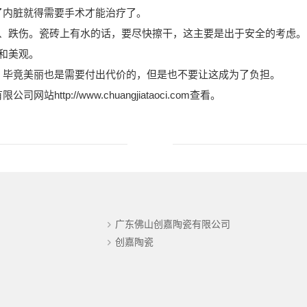
了内脏就得需要手术才能治疗了。
倒、跌伤。瓷砖上有水的话，要尽快擦干，这主要是出于安全的考虑。
和美观。
，毕竟美丽也是需要付出代价的，但是也不要让这成为了负担。
tp://www.chuangjiataoci.com查看。
广东佛山创嘉陶瓷有限公司
创嘉陶瓷