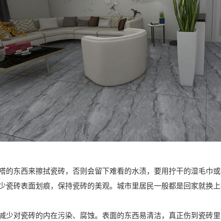
嗒嗒的东西来擦拭瓷砖，否则会留下难看的水渍，要用拧干的湿毛巾或
减少瓷砖表面划痕，保持瓷砖的美观。城市里居民一般都是回家就换
，减少对瓷砖的内在污染、腐蚀。表面的东西易清洁，真正伤到瓷砖