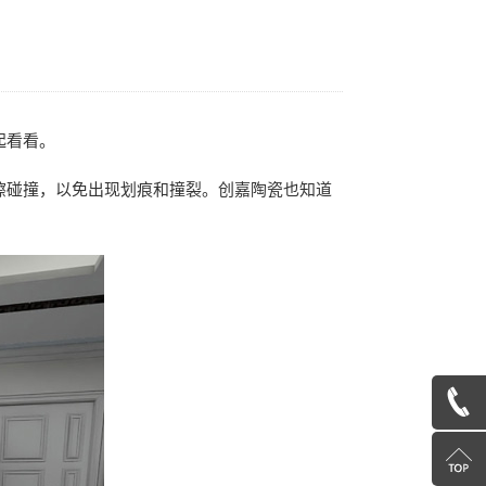
起看看。
擦碰撞，以免出现划痕和撞裂。创嘉陶瓷也知道
4000757912
Return