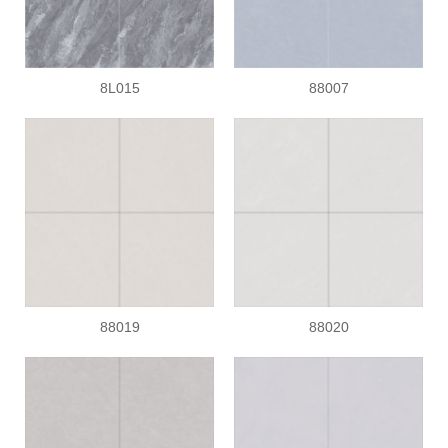
8L015
88007
88019
88020